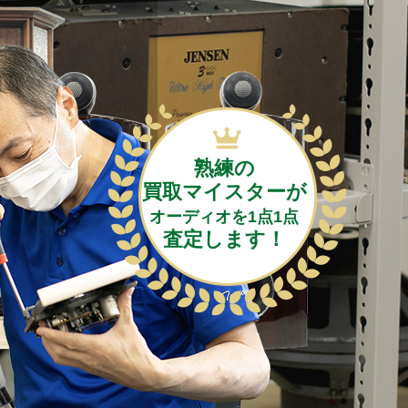
熟練の
買取マイスターが
オーディオを1点1点
査定します！