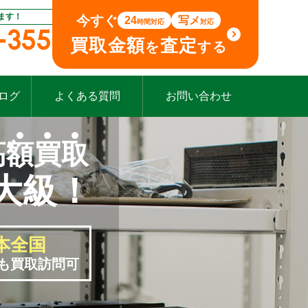
ます！
今すぐ
24
写メ
時間対応
対応
-355
買取金額
査定
を
する
ログ
よくある質問
お問い合わせ
高
額
買
取
大級！
本全国
も買取訪問可