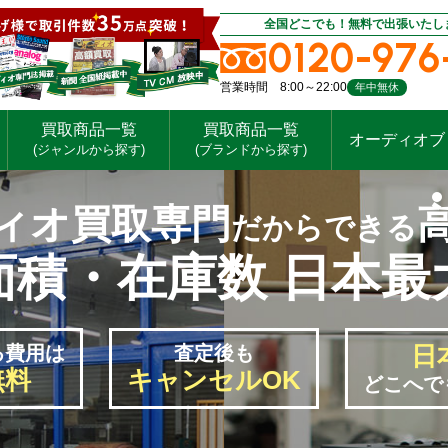
全国どこでも！無料で出張いたし
0120-976
営業時間 8:00～22:00
年中無休
買取商品一覧
買取商品一覧
オーディオブ
(ジャンルから探す)
(ブランドから探す)
ィオ買取専門
だからできる
面積・在庫数 日本最
日
る
費用は
査定後も
無料
キャンセルOK
どこへで