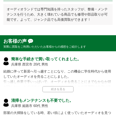
オーディオランドでは専門知識を持ったスタッフが、整備・メンテ
ナンスを行うため、大きく壊れている商品でも修理や部品取りが可
能です。よって、ジャンク品でも高価買取ができます！
お客様の声
実際に買取をご利用いただいたお客様からの感想をご紹介します
簡単な手続きで買い取ってくれました。
兵庫県 西宮市 20代 男性
結婚に伴って新居へ引っ越すことになり、この機会に学生時代から使用
していたオーディオを売ることにしました。
引っ越し作業で手いっぱいで、オーディオを売ることにまでなかなか頭
が回らなかったのですが、オーディオランドさんの出張買取は自宅に訪
問してくれ、その場で査定と買い取りを行って頂きました。
こちらが準備するものも身分証明書のみで、簡単に買い取りを行って頂
清掃もメンテナンスも不要でした。
きました。
兵庫県 姫路市 60代 男性
忙しかった私にとって、本当にありがたかったです。
部屋の大掃除をしている時、若い頃によく使っていたオーディオを見つ