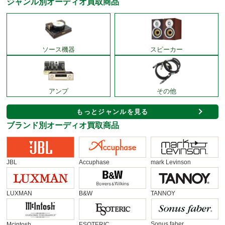
ジャンル別オーディオ買取商品
ソース機器
スピーカー
アンプ
その他
もっとジャンルを見る
ブランド別オーディオ買取商品
JBL
Accuphase
mark Levinson
LUXMAN
B&W
TANNOY
Sonus faber
Mcintosh
ESOTERIC