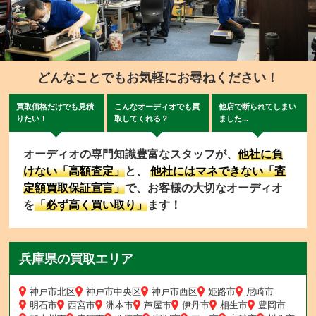
どんなことでもお気軽にお尋ねください！
買取価格だけでも見積
こんなオーディオでも買
他店で断られてしまい
りたい！
取してくれる？
ました...
オーディオの専門知識豊富なスタッフが、
他社に負
けない「高額査定」
と、
他社にはマネできない「査
定額買取保証宣言」
で、お客様の大切なオーディオ
を
「必ず高く買い取り」
ます！
兵庫県の買取エリア
神戸市北区
神戸市中央区
神戸市西区
姫路市
尼崎市
明石市
西宮市
洲本市
芦屋市
伊丹市
相生市
豊岡市