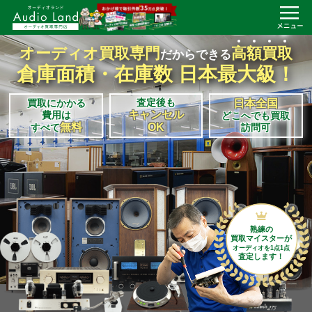
オーディオ買取専門
高
額
買
取
だからできる
倉庫面積・在庫数 日本最大級！
査定後も
買取にかかる
日本全国
キャンセル
費用は
どこへでも買取
無料
OK
すべて
訪問可
熟練の
買取マイスターが
オーディオを1点1点
査定します！