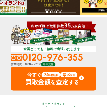
全国どこでも！無料で出張いたします！
0120-976-355
営業時間 8:00～22:00
年中無休
今すぐ
24
写メ
時間対応
対応
買取金額
査定
を
する