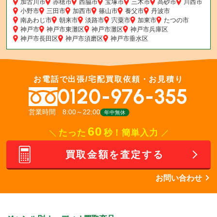
加古川市
赤穂市
西脇市
宝塚市
三木市
高砂市
川西市
小野市
三田市
加西市
篠山市
養父市
丹波市
南あわじ市
朝来市
淡路市
宍粟市
加東市
たつの市
神戸市
神戸市東灘区
神戸市灘区
神戸市兵庫区
神戸市長田区
神戸市須磨区
神戸市垂水区
お電話で出張/宅配買取依頼・お見積り
0120-976-355
営業時間 8:00～22:00
年中無休
60
たった
秒！簡単入力
買取金額を査定する
お問い合わせ