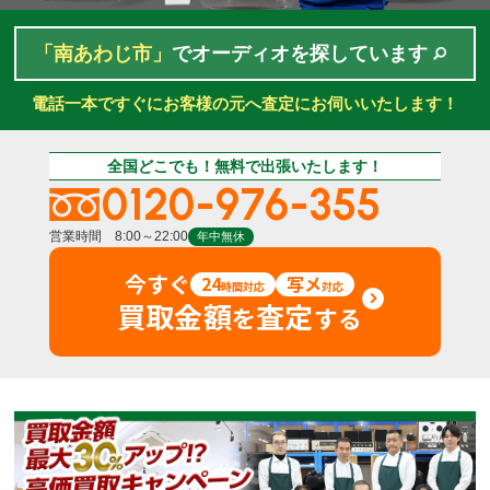
「南あわじ市」
でオーディオを探しています
電話一本ですぐにお客様の元へ査定にお伺いいたします！
全国どこでも！無料で出張いたします！
0120-976-355
営業時間 8:00～22:00
年中無休
今すぐ
24
写メ
時間対応
対応
買取金額
査定
を
する