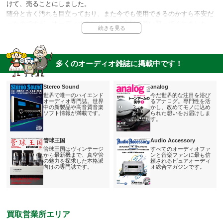
けて、売ることにしました。
担当者より
随分と古く汚れも目立っており、また今でも使用できるのかすら不安だ
買い取りのプロセスにおいて、お客様に面倒なお手間をかけること
ったのですが、オーディオランドさんは高額で買い取ってくれました。
はしないよう心掛けております。
引き渡す際は清掃も必要と思っていたのですが、清掃もメンテナンスも
この度は学生時代から使用されてきた大切なオーディオをお譲り頂
ご対応頂けるとのことで、こちらの手間なくお引き取り頂き、助かりま
き、ありがとうございました。
した。
多くのオーディオ雑誌に掲載中です！
担当者より
Stereo Sound
analog
古い商品でも、汚れのある物でも、私達の買い取り対象となりま
世界で唯一のハイエンド
今だ世界的な注目を浴び
す。清掃やメンテナンスも全てこちらで対応しますのでご安心くだ
オーディオ専門誌。世界
るアナログ。専門性を活
中の新製品や高音質音楽
かし、改めてモノに込め
さい。
ソフト情報が満載です。
られた想いをお届けしま
す。
管球王国
Audio Accessory
管球王国はヴィンテージ
すべてのオーディオファ
から最新機まで、真空管
ンと音楽ファンに最も信
の魅力を探求した本格派
頼されるピュアオーディ
向けの専門誌です。
オ総合マガジンです。
買取営業所エリア