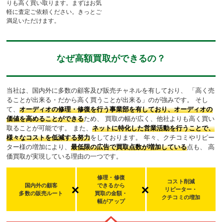
りも高く買い取ります。まずはお気
軽に査定ご依頼ください。きっとご
満足いただけます。
なぜ高額買取ができるの？
当社は、国内外に多数の顧客及び販売チャネルを有しており、
「高く売
ることが出来る・だから高く買うことが出来る」のが強みです。
そし
て、
オーディオの修理・修復を行う事業部を有しており、オーディオの
価値を高めることができる
ため、
買取の幅が広く、他社よりも高く買い
取ることが可能です。
また、
ネットに特化した営業活動を行うことで、
様々なコストを低減する努力
をしております。
年々、クチコミやリピー
ター様の増加により、
最低限の広告で買取点数が増加している
点も、
高
価買取が実現している理由の一つです。
修理・修復
コスト削減
国内外の顧客
できるから
リピーター・
多数の販売ルート
買取の金額・
クチコミの増加
幅
がアップ