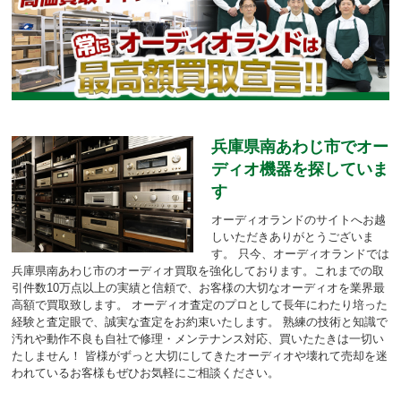
兵庫県南あわじ市でオー
ディオ機器を探していま
す
オーディオランドのサイトへお越
しいただきありがとうございま
す。
只今、オーディオランドでは
兵庫県南あわじ市のオーディオ買取を強化しております。
これまでの取
引件数10万点以上の実績と信頼で、お客様の大切なオーディオを業界最
高額で買取致します。
オーディオ査定のプロとして長年にわたり培った
経験と査定眼で、誠実な査定をお約束いたします。
熟練の技術と知識で
汚れや動作不良も自社で修理・メンテナンス対応、買いたたきは一切い
たしません！
皆様がずっと大切にしてきたオーディオや壊れて売却を迷
われているお客様もぜひお気軽にご相談ください。