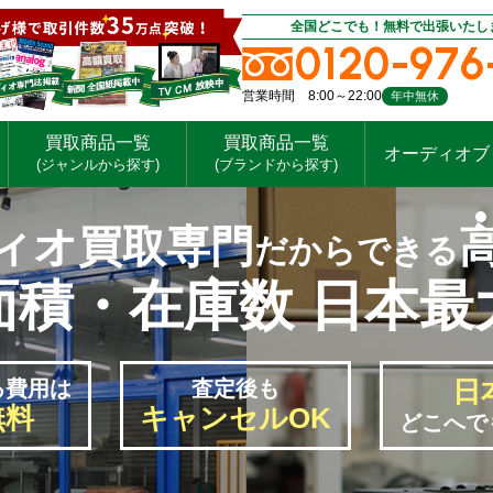
全国どこでも！無料で出張いたし
0120-976
営業時間 8:00～22:00
年中無休
買取商品一覧
買取商品一覧
オーディオブ
(ジャンルから探す)
(ブランドから探す)
ィオ買取専門
だからできる
面積・在庫数 日本最
日
る
費用は
査定後も
無料
キャンセルOK
どこへで