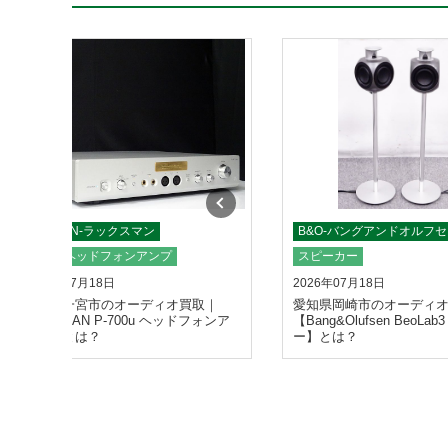
LUXMAN-ラックスマン
B&O-バングアンドオルフ
アンプヘッドフォンアンプ
スピーカー
2026年07月18日
2026年07月18日
愛知県一宮市のオーディオ買取｜
愛知県岡崎市のオーディ
【LUXMAN P-700u ヘッドフォンア
【Bang&Olufsen BeoLa
ンプ】とは？
ー】とは？