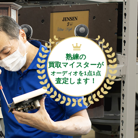
熟練の
買取マイスターが
オーディオを1点1点
査定します！