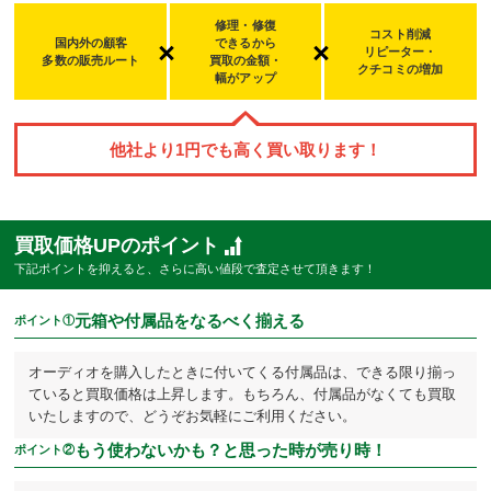
修理・修復
コスト削減
国内外の顧客
できるから
リピーター・
多数の販売ルート
買取の金額・
クチコミの増加
幅
がアップ
他社より
1
円でも高く買い取ります！
買取価格UPのポイント
下記ポイントを抑えると、さらに高い値段で査定させて頂きます！
元箱や付属品をなるべく揃える
ポイント①
オーディオを購入したときに付いてくる付属品は、できる限り揃っ
ていると買取価格は上昇します。もちろん、付属品がなくても買取
いたしますので、どうぞお気軽にご利用ください。
もう使わないかも？と思った時が売り時！
ポイント②