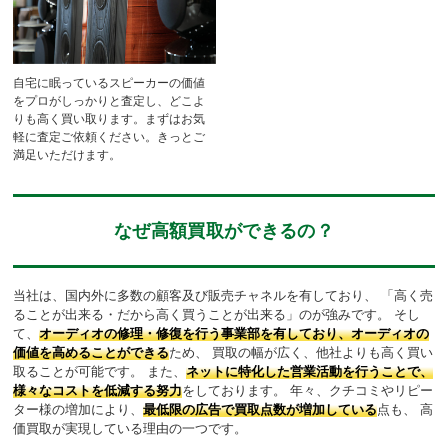
自宅に眠っているスピーカーの価値
をプロがしっかりと査定し、どこよ
りも高く買い取ります。まずはお気
軽に査定ご依頼ください。きっとご
満足いただけます。
なぜ高額買取ができるの？
当社は、国内外に多数の顧客及び販売チャネルを有しており、
「高く売
ることが出来る・だから高く買うことが出来る」のが強みです。
そし
て、
オーディオの修理・修復を行う事業部を有しており、オーディオの
価値を高めることができる
ため、
買取の幅が広く、他社よりも高く買い
取ることが可能です。
また、
ネットに特化した営業活動を行うことで、
様々なコストを低減する努力
をしております。
年々、クチコミやリピー
ター様の増加により、
最低限の広告で買取点数が増加している
点も、
高
価買取が実現している理由の一つです。