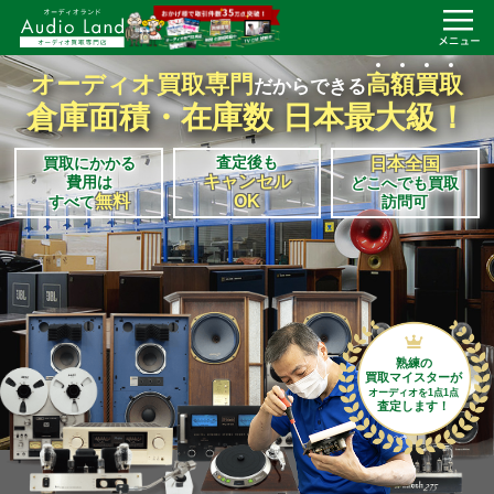
オーディオ買取専門
高
額
買
取
だからできる
倉庫面積・在庫数 日本最大級！
査定後も
買取にかかる
日本全国
キャンセル
費用は
どこへでも買取
無料
OK
すべて
訪問可
熟練の
買取マイスターが
オーディオを1点1点
査定します！