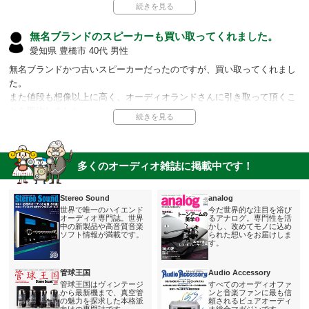
ていたのですが、オーディオランドさんは依頼したその日に、出張買取
に対応してくれました。
おかげでとても助かりました。
無名ブランドのスピーカーも買い取ってくれました。
愛知県 豊橋市 40代 男性
担当者より
無名ブランドかつ古いスピーカーだったのですが、買い取ってくれまし
私達は札幌、東京、名古屋、大阪、福岡に拠点を構えており、場所
た。
によっては依頼頂いたその日に出張買取の対応を取ることも可能で
また値段も想像以上に高く、オーディオランドさんに引き取って頂くこ
す。
とを即決しました。
お急ぎのお客様も、ぜひ我々をご活用ください。
また北海道、東京、愛知、大阪、福岡でなくても即日対応可能な場
担当者より
所もございます。
ぜひ一度お問い合わせください。
私達は買い取り金額に絶対の自信があります。 ブランドの知名度や
多くのオーディオ雑誌に掲載中です！
使用年数が長く古いものでも例外ではありません。
まずは見積依頼や査定だけでも、ぜひ一度ご依頼ください。
Stereo Sound
analog
金額を把握頂いてから契約の判断をされても、もちろん構いませ
世界で唯一のハイエンド
今だ世界的な注目を浴び
ん。
オーディオ専門誌。世界
るアナログ。専門性を活
中の新製品や高音質音楽
かし、改めてモノに込め
ソフト情報が満載です。
られた想いをお届けしま
す。
管球王国
Audio Accessory
管球王国はヴィンテージ
すべてのオーディオファ
から最新機まで、真空管
ンと音楽ファンに最も信
の魅力を探求した本格派
頼されるピュアオーディ