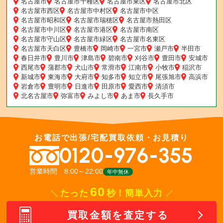
名古屋市
名古屋市千種区
名古屋市東区
名古屋市北区
名古屋市西区
名古屋市中村区
名古屋市中区
名古屋市昭和区
名古屋市瑞穂区
名古屋市熱田区
名古屋市中川区
名古屋市港区
名古屋市南区
名古屋市守山区
名古屋市緑区
名古屋市名東区
名古屋市天白区
豊橋市
岡崎市
一宮市
瀬戸市
半田市
春日井市
豊川市
津島市
碧南市
刈谷市
豊田市
安城市
西尾市
蒲郡市
犬山市
常滑市
江南市
小牧市
稲沢市
新城市
東海市
大府市
知多市
知立市
尾張旭市
高浜市
岩倉市
豊明市
日進市
田原市
愛西市
清須市
北名古屋市
弥富市
みよし市
あま市
長久手市
お電話で出張/宅配買取依頼・お見積り
0120-976-355
営業時間 8:00～22:00
年中無休
60
たった
秒！簡単入力
買取金額を査定する