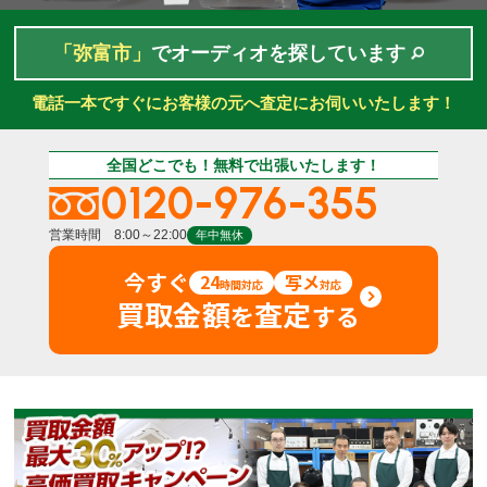
「弥富市」
でオーディオを探しています
電話一本ですぐにお客様の元へ査定にお伺いいたします！
全国どこでも！無料で出張いたします！
0120-976-355
営業時間 8:00～22:00
年中無休
今すぐ
24
写メ
時間対応
対応
買取金額
査定
を
する