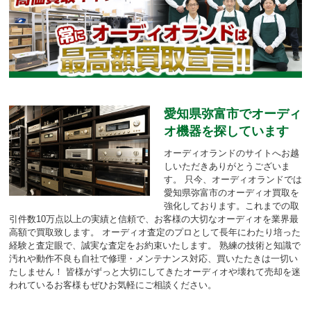
愛知県弥富市でオーディ
オ機器を探しています
オーディオランドのサイトへお越
しいただきありがとうございま
す。
只今、オーディオランドでは
愛知県弥富市のオーディオ買取を
強化しております。
これまでの取
引件数10万点以上の実績と信頼で、お客様の大切なオーディオを業界最
高額で買取致します。
オーディオ査定のプロとして長年にわたり培った
経験と査定眼で、誠実な査定をお約束いたします。
熟練の技術と知識で
汚れや動作不良も自社で修理・メンテナンス対応、買いたたきは一切い
たしません！
皆様がずっと大切にしてきたオーディオや壊れて売却を迷
われているお客様もぜひお気軽にご相談ください。