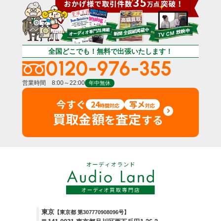
全国どこでも！無料で出張いたします！
0120-976-355
営業時間 8:00～22:00
年中無休
今すぐ
24
写メ
時間対応
対応
買取金額
査定
を
する
東京
【東京都 第307770908096号】