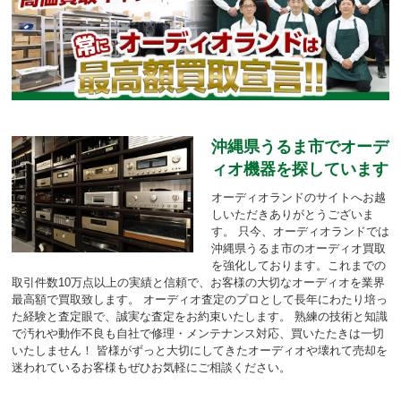
沖縄県うるま市でオーデ
ィオ機器を探しています
オーディオランドのサイトへお越
しいただきありがとうございま
す。
只今、オーディオランドでは
沖縄県うるま市のオーディオ買取
を強化しております。
これまでの
取引件数10万点以上の実績と信頼で、お客様の大切なオーディオを業界
最高額で買取致します。
オーディオ査定のプロとして長年にわたり培っ
た経験と査定眼で、誠実な査定をお約束いたします。
熟練の技術と知識
で汚れや動作不良も自社で修理・メンテナンス対応、買いたたきは一切
いたしません！
皆様がずっと大切にしてきたオーディオや壊れて売却を
迷われているお客様もぜひお気軽にご相談ください。