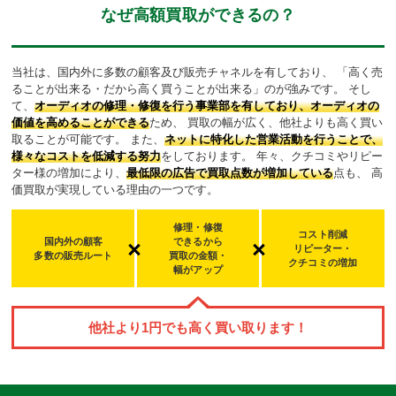
なぜ高額買取ができるの？
当社は、国内外に多数の顧客及び販売チャネルを有しており、
「高く売
ることが出来る・だから高く買うことが出来る」のが強みです。
そし
て、
オーディオの修理・修復を行う事業部を有しており、オーディオの
価値を高めることができる
ため、
買取の幅が広く、他社よりも高く買い
取ることが可能です。
また、
ネットに特化した営業活動を行うことで、
様々なコストを低減する努力
をしております。
年々、クチコミやリピー
ター様の増加により、
最低限の広告で買取点数が増加している
点も、
高
価買取が実現している理由の一つです。
修理・修復
コスト削減
国内外の顧客
できるから
リピーター・
多数の販売ルート
買取の金額・
クチコミの増加
幅
がアップ
他社より
1
円でも高く買い取ります！