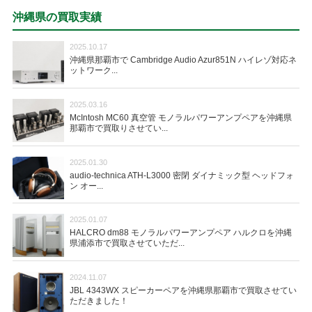
沖縄県の買取実績
2025.10.17
沖縄県那覇市で Cambridge Audio Azur851N ハイレゾ対応ネ
ットワーク...
2025.03.16
McIntosh MC60 真空管 モノラルパワーアンプペアを沖縄県
那覇市で買取りさせてい...
2025.01.30
audio-technica ATH-L3000 密閉 ダイナミック型 ヘッドフォ
ン オー...
2025.01.07
HALCRO dm88 モノラルパワーアンプペア ハルクロを沖縄
県浦添市で買取させていただ...
2024.11.07
JBL 4343WX スピーカーペアを沖縄県那覇市で買取させてい
ただきました！