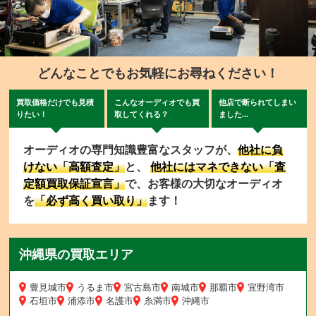
どんなことでもお気軽にお尋ねください！
買取価格だけでも見積
こんなオーディオでも買
他店で断られてしまい
りたい！
取してくれる？
ました...
オーディオの専門知識豊富なスタッフが、
他社に負
けない「高額査定」
と、
他社にはマネできない「査
定額買取保証宣言」
で、お客様の大切なオーディオ
を
「必ず高く買い取り」
ます！
沖縄県の買取エリア
豊見城市
うるま市
宮古島市
南城市
那覇市
宜野湾市
石垣市
浦添市
名護市
糸満市
沖縄市