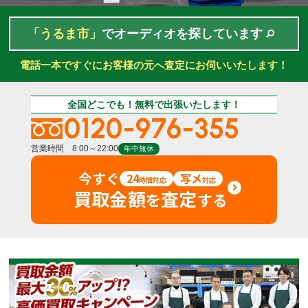
「うるま市」
でオーディオを探しています
電話一本ですぐにお客様の元へ査定にお伺いいたします！
全国どこでも！無料で出張いたします！
0120-976-355
営業時間 8:00～22:00
年中無休
今すぐ
24
写メ
時間対応
対応
買取金額
査定
を
する