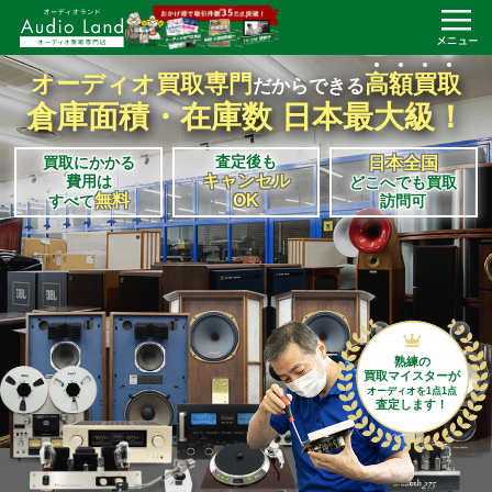
オーディオ買取専門
高
額
買
取
だからできる
倉庫面積・在庫数 日本最大級！
査定後も
買取にかかる
日本全国
キャンセル
費用は
どこへでも買取
無料
OK
すべて
訪問可
熟練の
買取マイスターが
オーディオを1点1点
査定します！