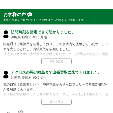
お客様の声
実際に買取をご利用いただいたお客様からの感想をご紹介します
訪問時刻を指定できて助かりました。
沖縄県 那覇市 40代 男性
国際通りで居酒屋を経営しており、この度店内で使用していたオーディ
オを売ることにし、出張買取を依頼しました。
仕込みや開店中に訪問されては困る私にとって、訪問時刻を細かく指定
できるオーディオランドさんの出張買取サービスはとても助かります。
離島の沖縄であるにも関わらず細かい訪問時刻の指定にもご対応頂き、
ありがとうございました。
アクセスの悪い離島まで出張買取に来てくれました。
沖縄県 粟国村 70代 男性
担当者より
私の自宅は粟国村という、沖縄本島からさらにフェリーで片道2時間か
お客様のご都合もあるかと思いますので、弊社の出張買取サービス
かる離島にあります。
では訪問時刻をご指定頂けます。
石垣島や宮古島のような知名度もなく、フェリーも1日1往復のみと、決
ぜひお気軽にお申し付けください。
して交通アクセスが良いとは言えない場所です。
数ある訪問サービスも、この島は対応範囲外とされているところが多い
のですが、オーディオランドさんの出張買取はこの島の私の自宅まで来