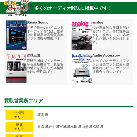
てくれました。 本当にありがたいことです。
多くのオーディオ雑誌に掲載中です！
我々のように離島で暮らす人達にとって、強い味方だと思います。
担当者より
Stereo Sound
analog
世界で唯一のハイエンド
今だ世界的な注目を浴び
どんなに離れた離島でも、交通アクセスに恵まれていない場所で
オーディオ専門誌。世界
るアナログ。専門性を活
中の新製品や高音質音楽
かし、改めてモノに込め
も、私の出張買取範囲は日本全国に及びます。
ソフト情報が満載です。
られた想いをお届けしま
お気軽にご依頼ください。
す。
管球王国
Audio Accessory
管球王国はヴィンテージ
すべてのオーディオファ
から最新機まで、真空管
ンと音楽ファンに最も信
の魅力を探求した本格派
頼されるピュアオーディ
向けの専門誌です。
オ総合マガジンです。
買取営業所エリア
北海道
北海道
エリア
東北
青森県
岩手県
宮城県
秋田県
山形県
福島県
エリア
関東