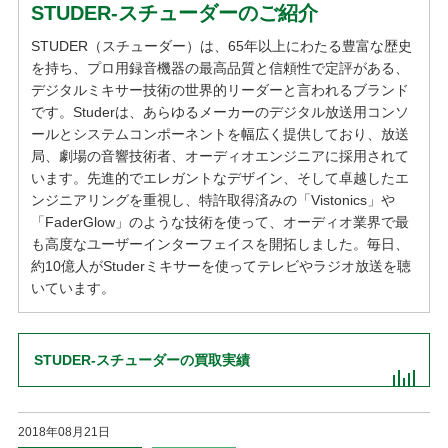
STUDER-スチューダーのご紹介
STUDER（スチューダー）は、65年以上にわたる豊富な歴史
を持ち、プロ用録音機器の最高品質と信頼性で定評がある、
デジタルミキサー技術の世界的リーダーと言われるブランド
です。Studerは、あらゆるメーカーのデジタル放送用コンソ
ールとシステムコンポーネントを幅広く提供しており、放送
局、劇場の音響技術者、オーディオエンジニアに採用されて
います。先進的でエレガントなデザイン、そして卓越したエ
ンジニアリングを重視し、特許取得済みの「Vistonics」や
「FaderGlow」のような技術を使って、オーディオ業界で最
も高度なユーザーインターフェイスを開拓しました。毎日、
約10億人がStuderミキサーを使ってテレビやラジオ放送を聴
いています。
STUDER-スチューダーの買取実績
2018年08月21日