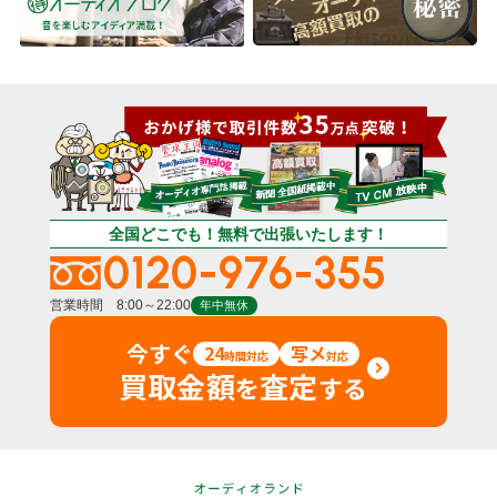
全国どこでも！無料で出張いたします！
0120-976-355
営業時間 8:00～22:00
年中無休
今すぐ
24
写メ
時間対応
対応
買取金額
査定
を
する