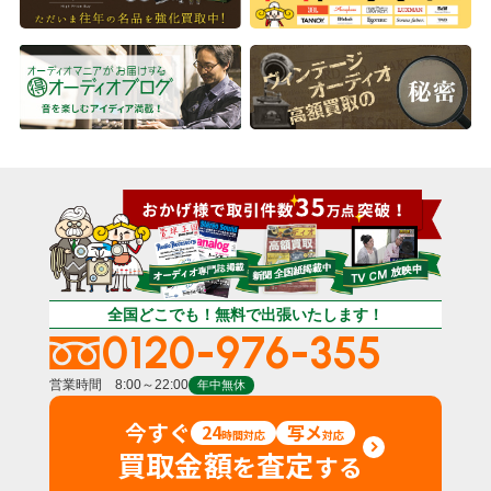
全国どこでも！無料で出張いたします！
0120-976-355
営業時間 8:00～22:00
年中無休
今すぐ
24
写メ
時間対応
対応
買取金額
査定
を
する