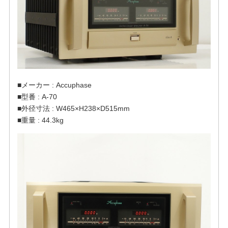
■メーカー : Accuphase
■型番 : A-70
■外径寸法 : W465×H238×D515mm
■重量 : 44.3kg