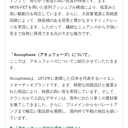
アンプで、滑らかで密度の高い音質が特徴です。まず、
MOS-FETを用いた並列プッシュプル構成により、低歪みと
高い駆動力を両立しています。さらに、大容量電源と高精度
回路によって、静寂感のある背景と豊かなダイナミックレン
ジを実現します。したがって、繊細なニュアンスから力強い
音まで自然に再現できる点が大きな魅力です。
「Accuphase（アキュフェーズ）について」
ここでは、アキュフェーズについてご紹介させていただきま
す。
Accuphaseは、1972年に創業した日本を代表するハイエン
ドオーディオブランドです。まず、精密な回路設計と厳選さ
れた部品により、純度の高い音を実現しています。そして、
クラシカルで上品なデザインは、長年にわたり多くの愛好家
を魅了してきました。さらに、プリメインからセパレートア
ンプまで幅広い製品群を展開し、国内外で不動の地位を築い
ています。