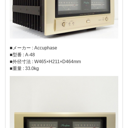
■メーカー : Accuphase
■型番 : A-48
■外径寸法 : W465×H211×D464mm
■重量 : 33.0kg