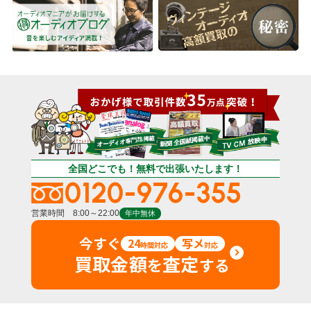
全国どこでも！無料で出張いたします！
0120-976-355
営業時間 8:00～22:00
年中無休
今すぐ
24
写メ
時間対応
対応
買取金額
査定
を
する