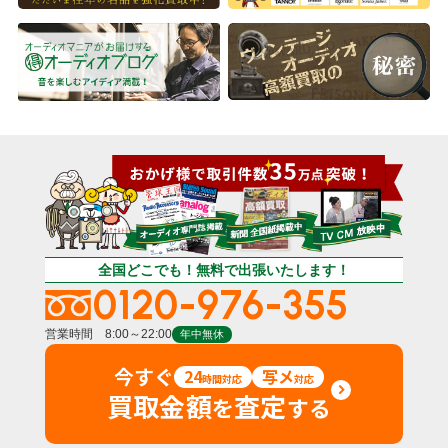
全国どこでも！無料で出張いたします！
0120-976-355
営業時間 8:00～22:00
年中無休
今すぐ
24
写メ
時間対応
対応
買取金額
査定
を
する