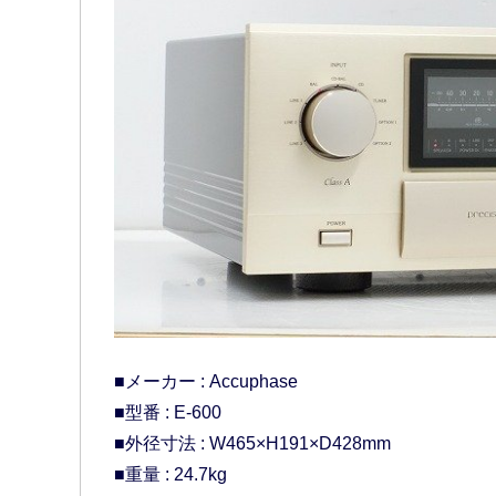
■メーカー : Accuphase
■型番 : E-600
■外径寸法 : W465×H191×D428mm
■重量 : 24.7kg