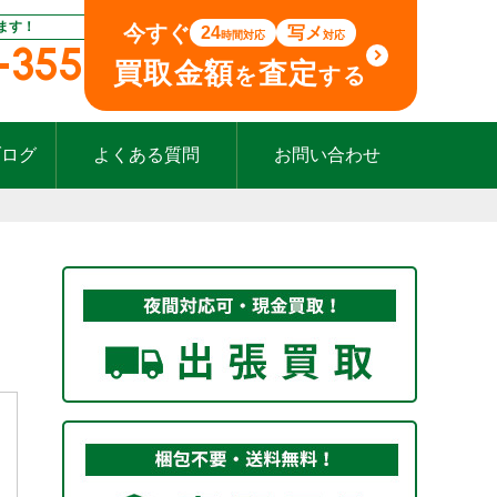
ます！
今すぐ
24
写メ
時間対応
対応
-355
買取金額
査定
を
する
ブログ
よくある質問
お問い合わせ