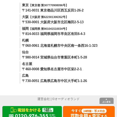
東京
【東京都 第307770908096号】
〒141-0031 東京都品川区西五反田1-26-2
大阪
【大阪府 第622301306352号】
〒530-0001 大阪府大阪市北区梅田2-5-13
福岡
【福岡県 第901041510034号】
〒814-0033 福岡県福岡市早良区有田8-4-3
札幌
〒060-0061 北海道札幌市中央区南一条西16-1-323
仙台
〒980-0014 宮城県仙台市青葉区本町1-5-28
名古屋
〒460-0008 愛知県名古屋市中区栄2-2-1
広島
〒730-0051 広島県広島市中区大手町1-1-26
運営会社
| ©
オーディオランド
電話をかける
お見積り
今すぐ
24
写メ
時間・
対応
ご相談OK
買取金額
査定
0120-976-355
8:00~
を
する
22:00