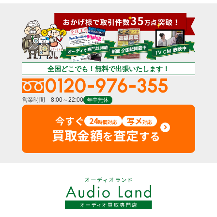
全国どこでも！無料で出張いたします！
0120-976-355
営業時間 8:00～22:00
年中無休
今すぐ
24
写メ
時間対応
対応
買取金額
査定
を
する