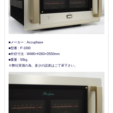
■メーカー : Accuphase
■型番 : P-1000
■外径寸法 : W480×H260×D550mm
■重量 : 50kg
※弊社実測の為、多少の誤差はご了承下さい。