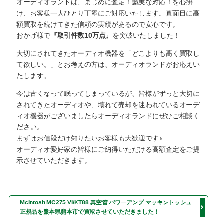
オーディオランドは、まじめに査定！誠実な対応！を⼼掛
け、お客様⼀⼈ひとり丁寧にご対応いたします。真面目に高
額買取を続けてきた信頼の実績があるので安心です。
おかげ様で
『取引件数10万点』
を突破いたしました！
大切にされてきたオーディオ機器を「どこよりも高く買取し
て欲しい。」とお考えの方は、オーディオランドがお応えい
たします。
今は古くなって眠ってしまっているが、皆様がずっと大切に
されてきたオーディオや、壊れて売却を迷われているオーデ
ィオ機器がございましたらオーディオランドにぜひご相談く
ださい。
まずはお値段だけ知りたいお客様も大歓迎です♪
オーディオ愛好家の皆様にご納得いただける高額査定をご提
示させていただきます。
McIntosh MC275 VI/KT88 真空管 パワーアンプ マッキントッシュ
正規品を熊本県熊本市で買取させていただきました！