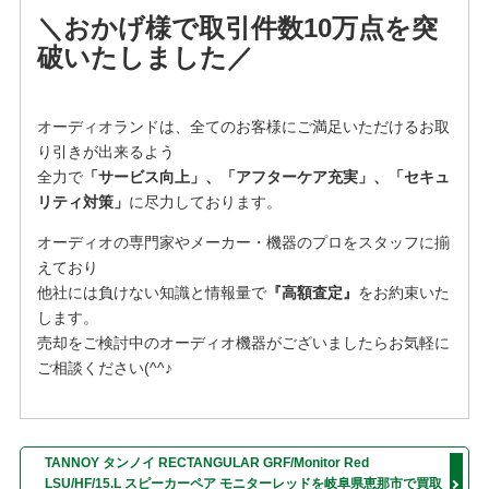
＼おかげ様で取引件数10万点を突
破いたしました／
オーディオランドは、全てのお客様にご満足いただけるお取
り引きが出来るよう
全力で
「サービス向上」、「アフターケア充実」、「セキュ
リティ対策」
に尽力しております。
オーディオの専門家やメーカー・機器のプロをスタッフに揃
えており
他社には負けない知識と情報量で
『高額査定』
をお約束いた
します。
売却をご検討中のオーディオ機器がございましたらお気軽に
ご相談ください(^^♪
TANNOY タンノイ RECTANGULAR GRF/Monitor Red
LSU/HF/15.L スピーカーペア モニターレッドを岐阜県恵那市で買取