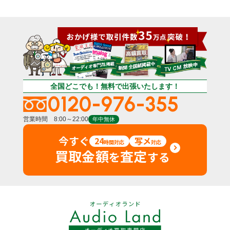
全国どこでも！無料で出張いたします！
0120-976-355
営業時間 8:00～22:00
年中無休
今すぐ
24
写メ
時間対応
対応
買取金額
査定
を
する