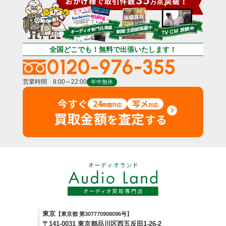
全国どこでも！無料で出張いたします！
0120-976-355
営業時間 8:00～22:00
年中無休
今すぐ
24
写メ
時間対応
対応
買取金額
査定
を
する
東京
【東京都 第307770908096号】
〒141-0031 東京都品川区西五反田1-26-2