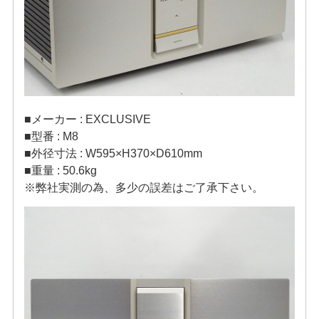
■メーカー : EXCLUSIVE
■型番 : M8
■外径寸法 : W595×H370×D610mm
■重量 : 50.6kg
※弊社実測の為、多少の誤差はご了承下さい。