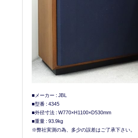
■メーカー : JBL
■型番 : 4345
■外径寸法 : W770×H1100×D530mm
■重量 : 93.9kg
※弊社実測の為、多少の誤差はご了承下さい。