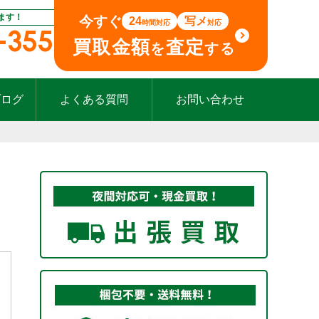
ます！
今すぐ
24
写メ
時間対応
対応
-355
買取金額
査定
を
する
ブログ
よくある質問
お問い合わせ