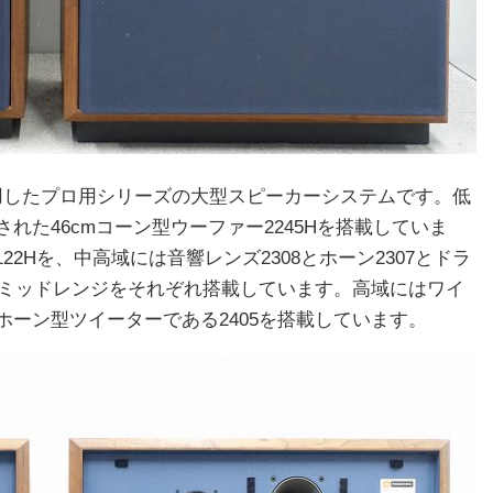
ーを採用したプロ用シリーズの大型スピーカーシステムです。低
た46cmコーン型ウーファー2245Hを搭載していま
22Hを、中高域には音響レンズ2308とホーン2307とドラ
型ミッドレンジをそれぞれ搭載しています。高域にはワイ
ーン型ツイーターである2405を搭載しています。