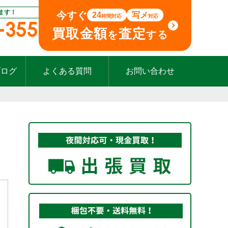
ます！
今すぐ
24
写メ
時間対応
対応
-355
買取金額
査定
を
する
ブログ
よくある質問
お問い合わせ