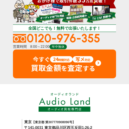
全国どこでも！無料で出張いたします！
0120-976-355
営業時間 8:00～22:00
年中無休
今すぐ
24
写メ
時間対応
対応
買取金額
査定
を
する
東京
【東京都 第307770908096号】
〒141-0031 東京都品川区西五反田1-26-2