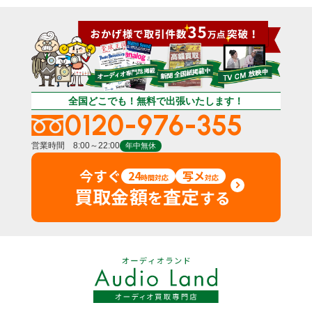
全国どこでも！無料で出張いたします！
0120-976-355
営業時間 8:00～22:00
年中無休
今すぐ
24
写メ
時間対応
対応
買取金額
査定
を
する