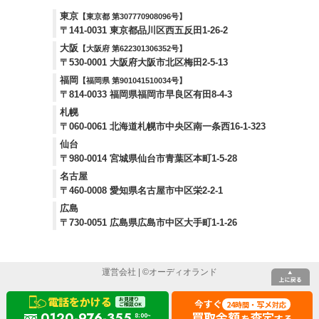
東京
【東京都 第307770908096号】
〒141-0031 東京都品川区西五反田1-26-2
大阪
【大阪府 第622301306352号】
〒530-0001 大阪府大阪市北区梅田2-5-13
福岡
【福岡県 第901041510034号】
〒814-0033 福岡県福岡市早良区有田8-4-3
札幌
〒060-0061 北海道札幌市中央区南一条西16-1-323
仙台
〒980-0014 宮城県仙台市青葉区本町1-5-28
名古屋
〒460-0008 愛知県名古屋市中区栄2-2-1
広島
〒730-0051 広島県広島市中区大手町1-1-26
運営会社
| ©
オーディオランド
電話をかける
お見積り
今すぐ
24
写メ
時間・
対応
ご相談OK
買取金額
査定
0120-976-355
8:00~
を
する