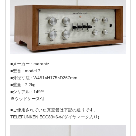
■メーカー : marantz
■型番 : model 7
■外径寸法 : W451×H175×D267mm
■重量 : 7.2kg
■シリアル : 149**
※ウッドケース付
■ご使用されていた真空管は下記の通りです。
TELEFUNKEN ECC83×6本(ダイヤマーク入り)