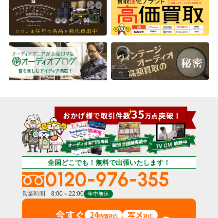
全国どこでも！無料で出張いたします！
0120-976-355
営業時間 8:00～22:00
年中無休
今すぐ
24
写メ
時間対応
対応