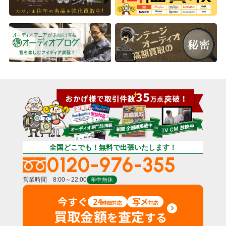
全国どこでも！無料で出張いたします！
0120-976-355
営業時間 8:00～22:00
年中無休
今すぐ
24
写メ
時間対応
対応
買取金額
査定
を
する