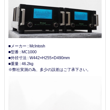
■メーカー : McIntosh
■型番 : MC1000
■外径寸法 : W442×H255×D490mm
■重量 : 46.2kg
※弊社実測の為、多少の誤差はご了承下さい。