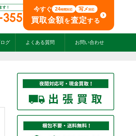
ます！
今すぐ
24
写メ
時間対応
対応
-355
買取金額
査定
を
する
ブログ
よくある質問
お問い合わせ