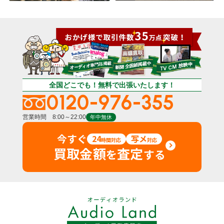
全国どこでも！無料で出張いたします！
0120-976-355
営業時間 8:00～22:00
年中無休
今すぐ
24
写メ
時間対応
対応
買取金額
査定
を
する