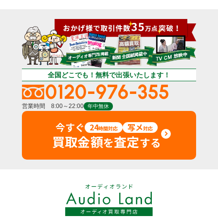
全国どこでも！無料で出張いたします！
0120-976-355
営業時間 8:00～22:00
年中無休
今すぐ
24
写メ
時間対応
対応
買取金額
査定
を
する