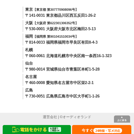
東京
【東京都 第307770908096号】
〒141-0031 東京都品川区西五反田1-26-2
大阪
【大阪府 第622301306352号】
〒530-0001 大阪府大阪市北区梅田2-5-13
福岡
【福岡県 第901041510034号】
〒814-0033 福岡県福岡市早良区有田8-4-3
札幌
〒060-0061 北海道札幌市中央区南一条西16-1-323
仙台
〒980-0014 宮城県仙台市青葉区本町1-5-28
名古屋
〒460-0008 愛知県名古屋市中区栄2-2-1
広島
〒730-0051 広島県広島市中区大手町1-1-26
運営会社
| ©
オーディオランド
電話をかける
お見積り
今すぐ
24
写メ
時間・
対応
ご相談OK