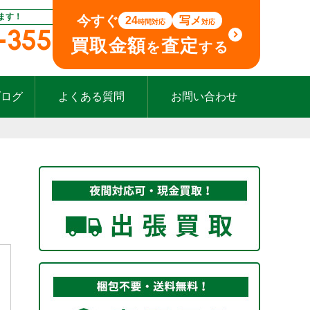
ます！
今すぐ
24
写メ
時間対応
対応
-355
買取金額
査定
を
する
ブログ
よくある質問
お問い合わせ