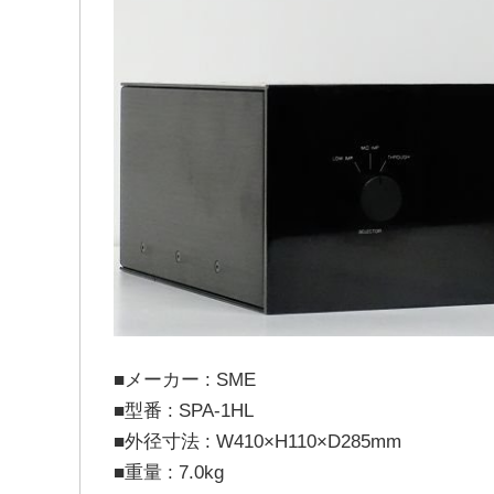
■メーカー : SME
■型番 : SPA-1HL
■外径寸法 : W410×H110×D285mm
■重量 : 7.0kg