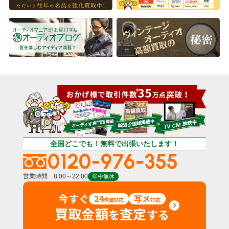
全国どこでも！無料で出張いたします！
0120-976-355
営業時間 8:00～22:00
年中無休
今すぐ
24
写メ
時間対応
対応
買取金額
査定
を
する