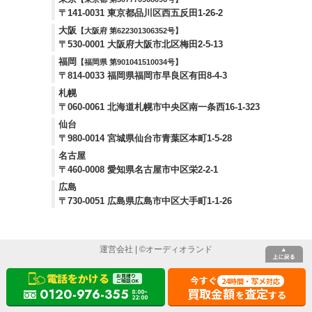
〒141-0031 東京都品川区西五反田1-26-2
大阪
【大阪府 第622301306352号】
〒530-0001 大阪府大阪市北区梅田2-5-13
福岡
【福岡県 第901041510034号】
〒814-0033 福岡県福岡市早良区有田8-4-3
札幌
〒060-0061 北海道札幌市中央区南一条西16-1-323
仙台
〒980-0014 宮城県仙台市青葉区本町1-5-28
名古屋
〒460-0008 愛知県名古屋市中区栄2-2-1
広島
〒730-0051 広島県広島市中区大手町1-1-26
運営会社
| ©
オーディオランド
電話をかける
お見積り
今すぐ
24
写メ
時間・
対応
ご相談OK
買取金額
査定
0120-976-355
8:00~
を
する
22:00