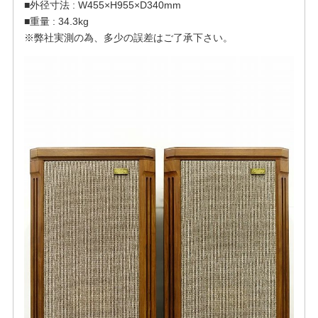
■外径寸法 : W455×H955×D340mm
■重量 : 34.3kg
※弊社実測の為、多少の誤差はご了承下さい。