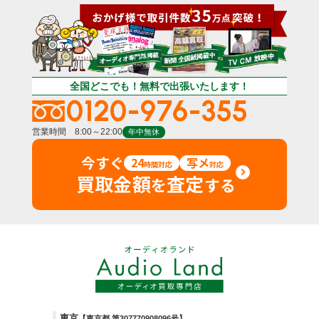
全国どこでも！無料で出張いたします！
0120-976-355
営業時間 8:00～22:00
年中無休
今すぐ
24
写メ
時間対応
対応
買取金額
査定
を
する
東京
【東京都 第307770908096号】