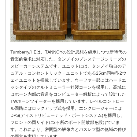
Turnberry/HEは、TANNOYの設計思想を継承しつつ新時代の
音楽的希求に対応した、タンノイのプレステージシリーズの
スピーカーシステムです。ユニットには、タンノイ独自のデ
ュアル・コンセントリック・ユニットである25cm同軸型2ウ
ェイユニットを搭載しています。ウーファー部にはハードエ
ッジタイプのクルトミューラー社製コーンを採用し、高域に
はホーン内部の音道をコンピューター解析によって設計した
TWホーンツイーターを採用しています。レベルコントロー
ル回路にはロックアップ式を採用。エンクロージャーには
DPS(ディストリビューテッド・ポートシステム)を採用し、
フロントの両サイドに2ヶ所のポート開放部を設けていま
す。これにより、密閉型の解像力とバスレフ型の低域の伸び
の両立を実現しています。