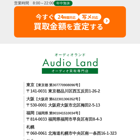
営業時間 8:00～22:00
年中無休
今すぐ
24
写メ
時間対応
対応
買取金額
査定
を
する
東京
【東京都 第307770908096号】
〒141-0031 東京都品川区西五反田1-26-2
大阪
【大阪府 第622301306352号】
〒530-0001 大阪府大阪市北区梅田2-5-13
福岡
【福岡県 第901041510034号】
〒814-0033 福岡県福岡市早良区有田8-4-3
札幌
〒060-0061 北海道札幌市中央区南一条西16-1-323