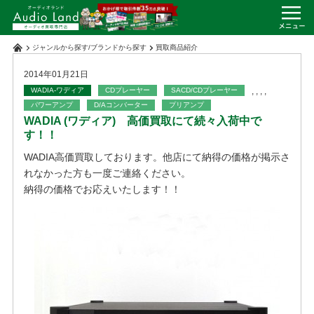
ジャンルから探す
/
ブランドから探す
買取商品紹介
2014年01月21日
WADIA-ワディア
CDプレーヤー
SACD/CDプレーヤー
,
,
,
,
パワーアンプ
D/Aコンバーター
プリアンプ
WADIA (ワディア) 高価買取にて続々入荷中で
す！！
WADIA高価買取しております。他店にて納得の価格が掲示さ
れなかった方も一度ご連絡ください。
納得の価格でお応えいたします！！