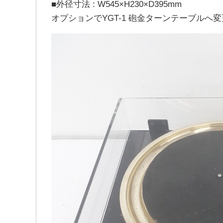
■外径寸法 : W545×H230×D395mm
オプションでYGT-1 砲金ターンテーブルへ