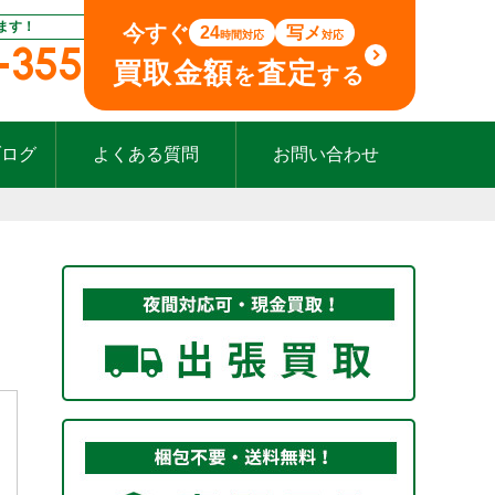
ます！
今すぐ
24
写メ
時間対応
対応
-355
買取金額
査定
を
する
ブログ
よくある質問
お問い合わせ