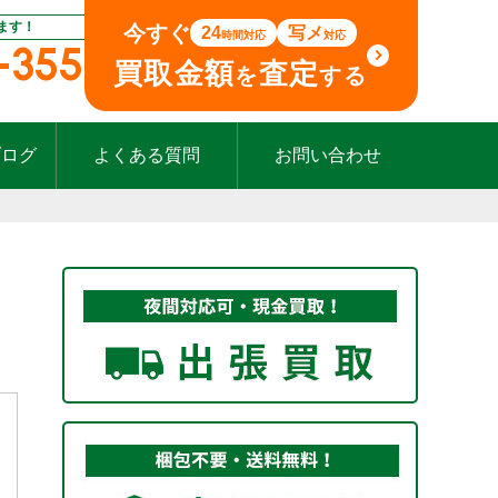
ます！
今すぐ
24
写メ
時間対応
対応
-355
買取金額
査定
を
する
ブログ
よくある質問
お問い合わせ