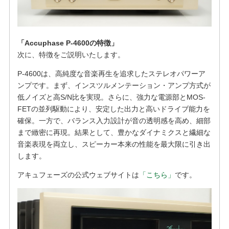
「Accuphase P-4600の特徴」
次に、特徴をご説明いたします。
P-4600は、高純度な音楽再生を追求したステレオパワーア
ンプです。まず、インスツルメンテーション・アンプ方式が
低ノイズと高S/N比を実現。さらに、強力な電源部とMOS-
FETの並列駆動により、安定した出力と高いドライブ能力を
確保。一方で、バランス入力設計が音の透明感を高め、細部
まで緻密に再現。結果として、豊かなダイナミクスと繊細な
音楽表現を両立し、スピーカー本来の性能を最大限に引き出
します。
アキュフェーズの公式ウェブサイトは
「こちら」
です。