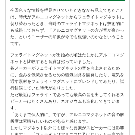
今回色々な情報を拝見させていただきながら見えてきたこと
は、時代がアルニコマグネットからフェライトマグネットに
切り替わったとき、当時のフェライトマグネットは技術的に
も成熟しておらず、「アルニコマグネットの方が音が良かっ
た」というユーザーの印象が今でも根強いのかなということ
です。
フェライトマグネットが出始めの頃はたしかにアルニコマグ
ネットと比較すると音質は劣っていました。
各メーカーがフェライトマグネットの音を向上させるため
に、歪みを低減させるための磁気回路を開発したり、電気を
通す素材をフェライトマグネットにブレンドしてみたり、試
行錯誤していた時代がありました。
ただ最近はフェライトであっても最高の音を出してくれるス
ピーカーはたくさんあり、ネオジウムも進化してきていま
す。
「あくまで個人的に」ですが、アルニコマグネットの音の解
析度は素晴らしいものがあると感じます。
しかしマグネット以外にも様々な要素がスピーカーには影響
しますし、「フェライトはアルニコに及ばない」と一言で言