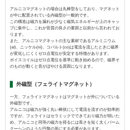
アルニコマグネットの場合は丸棒型をしており、マグネット
が中に配置されている内磁型が一般的です。
この構造は磁力を漏れが少なく磁気エネルギーが上のキャッ
プに集中し、これが音質の良さの要因と以前から言われてお
ります。
また、アルニコマグネットの主な素材であるアルミニウム
(al)、ニッケル(ni)、コバルト(co)は電流を流したときに磁界
が変化しにくくゼロ点電位が安定する特徴があります。
ボイスコイルはゼロ点電位を基準に動き始めるので、磁界そ
のものが動くと音がぼやける原因になります。
外磁型（フェライトマグネット）
一方、フェライトマグネットはマグネットが外についている
外磁型です。
アルニコは磁力が強く丸い棒状にして電流を流すのが効率的
ですが、フェライトはセラミックでできており磁力が弱いた
め、アルニコと同等の磁力を得るには長さを短く太くバーム
クーヘンのような円盤の形にする必要があります。