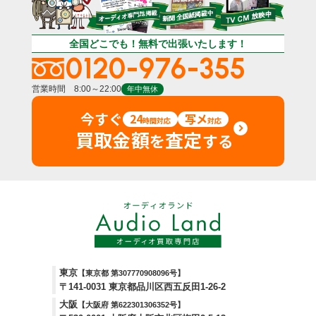
全国どこでも！無料で出張いたします！
0120-976-355
営業時間 8:00～22:00
年中無休
今すぐ
24
写メ
時間対応
対応
買取金額
査定
を
する
東京
【東京都 第307770908096号】
〒141-0031 東京都品川区西五反田1-26-2
大阪
【大阪府 第622301306352号】