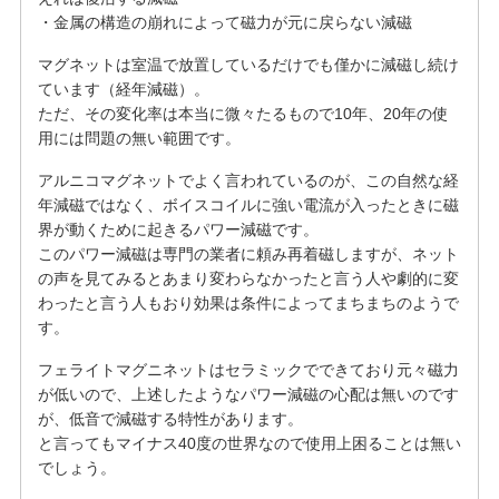
・金属の構造の崩れによって磁力が元に戻らない減磁
マグネットは室温で放置しているだけでも僅かに減磁し続け
ています（経年減磁）。
ただ、その変化率は本当に微々たるもので10年、20年の使
用には問題の無い範囲です。
アルニコマグネットでよく言われているのが、この自然な経
年減磁ではなく、ボイスコイルに強い電流が入ったときに磁
界が動くために起きるパワー減磁です。
このパワー減磁は専門の業者に頼み再着磁しますが、ネット
の声を見てみるとあまり変わらなかったと言う人や劇的に変
わったと言う人もおり効果は条件によってまちまちのようで
す。
フェライトマグニネットはセラミックでできており元々磁力
が低いので、上述したようなパワー減磁の心配は無いのです
が、低音で減磁する特性があります。
と言ってもマイナス40度の世界なので使用上困ることは無い
でしょう。