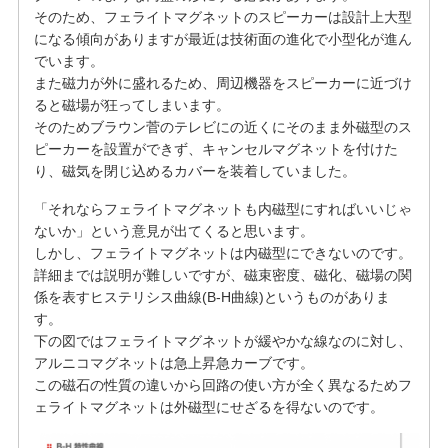
そのため、フェライトマグネットのスピーカーは設計上大型
になる傾向がありますが最近は技術面の進化で小型化が進ん
でいます。
また磁力が外に盛れるため、周辺機器をスピーカーに近づけ
ると磁場が狂ってしまいます。
そのためブラウン菅のテレビにの近くにそのまま外磁型のス
ピーカーを設置ができず、キャンセルマグネットを付けた
り、磁気を閉じ込めるカバーを装着していました。
「それならフェライトマグネットも内磁型にすればいいじゃ
ないか」という意見が出てくると思います。
しかし、フェライトマグネットは内磁型にできないのです。
詳細までは説明が難しいですが、磁束密度、磁化、磁場の関
係を表すヒステリシス曲線(B-H曲線)というものがありま
す。
下の図ではフェライトマグネットが緩やかな線なのに対し、
アルニコマグネットは急上昇急カーブです。
この磁石の性質の違いから回路の使い方が全く異なるためフ
ェライトマグネットは外磁型にせざるを得ないのです。