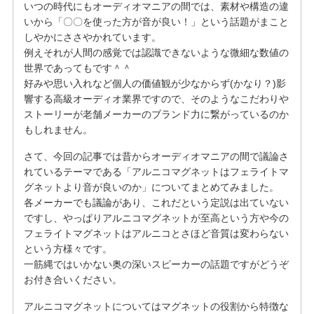
いつの時代にもオーディオマニアの間では、素材や構造の違
いから「〇〇を使った方が音が良い！」という話題がまこと
しやかにささやかれています。
例えそれが人間の感覚では認識できないような微細な数値の
世界であってもです＾＾
好みや思い入れなど個人の価値観が少なからず(かなり？)影
響する高級オーディオ業界ですので、そのようなこだわりや
ストーリーが老舗メーカーのブランド力に繋がっているのか
もしれません。
さて、今回の記事では昔からオーディオマニアの間で議論さ
れているテーマである「アルニコマグネットはフェライトマ
グネットより音が良いのか」についてまとめてみました。
各メーカーでも議論があり、これだという定説は出ていない
ですし、やっぱりアルニコマグネットが至高という方や今の
フェライトマグネットはアルニコとさほど音質は変わらない
という方様々です。
一筋縄ではいかない奥の深いスピーカーの話題ですがどうぞ
お付き合いください。
アルニコマグネットについてはマグネットの役割から特徴な