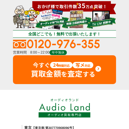
全国どこでも！無料で出張いたします！
0120-976-355
営業時間 8:00～22:00
年中無休
今すぐ
24
写メ
時間対応
対応
買取金額
査定
を
する
東京
【東京都 第307770908096号】