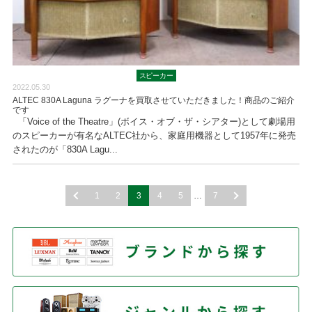
スピーカー
2022.05.30
ALTEC 830A Laguna ラグーナを買取させていただきました！商品のご紹介
です
「Voice of the Theatre」(ボイス・オブ・ザ・シアター)として劇場用
のスピーカーが有名なALTEC社から、家庭用機器として1957年に発売
されたのが「830A Lagu...
1
2
3
4
5
…
7