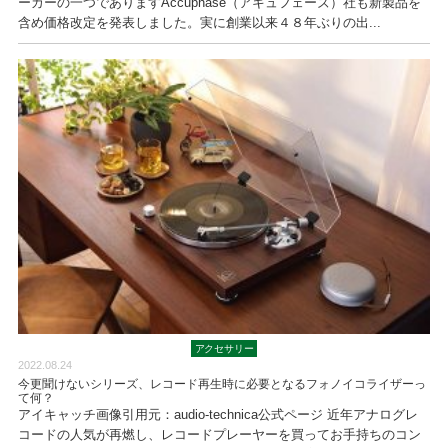
ーカーの一つでありますAccuphase（アキュフェーズ）社も新製品を
含め価格改定を発表しました。実に創業以来４８年ぶりの出...
アクセサリー
2022.08.24
今更聞けないシリーズ、レコード再生時に必要となるフォノイコライザーっ
て何？
アイキャッチ画像引用元：audio-technica公式ページ 近年アナログレ
コードの人気が再燃し、レコードプレーヤーを買ってお手持ちのコン